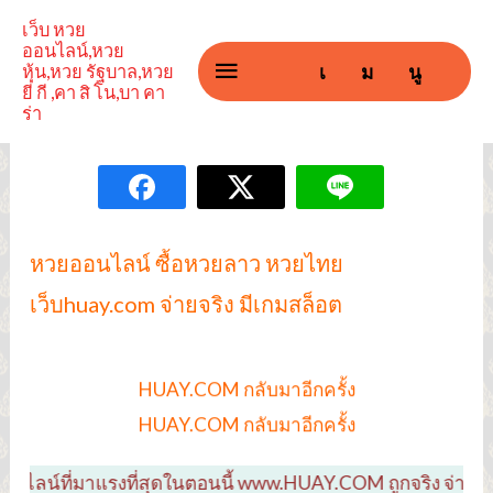
Skip
เว็บ หวย
เมนู
to
ออนไลน์,หวย
หุ้น,หวย รัฐบาล,หวย
เมนู
content
ยี่ กี ,คา สิ โน,บา คา
ร่า
วิธีสมัครสมาชิกเว็บ huay.com
หวยออนไลน์ ซื้อหวยลาว หวยไทย
เว็บhuay.com จ่ายจริง มีเกมสล็อต
HUAY.COM กลับมาอีกครั้ง
HUAY.COM กลับมาอีกครั้ง
ที่สุดในตอนนี้ www.HUAY.COM ถูกจริง จ่ายจริง ฝาก-ถอน รวด