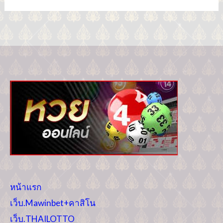
หน้าแรก
เว็บ.Mawinbet+คาสิโน
เว็บ.THAILOTTO