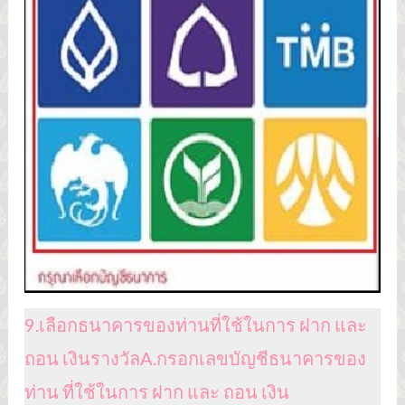
9.เลือกธนาคารของท่านที่ใช้ในการ ฝาก และ
ถอน เงินรางวัลA.กรอกเลขบัญชีธนาคารของ
ท่าน ที่ใช้ในการ ฝาก และ ถอน เงิน