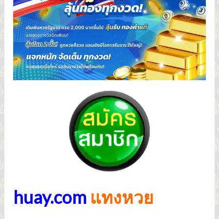
huay.com
แทงหวย