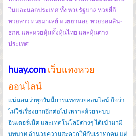
ในและนอกประเทศ ทั้ง หวยรัฐบาล หวยยี่กี
หวยลาว หวยมาเลย์ หวยฮานอย หวยออมสิน-
ธกส. และหวยหุ้นทั้งหุ้นไทย และหุ้นต่าง
ประเทศ
huay.com
เว็บแทงหวย
ออนไลน์
แน่นอนว่าทุกวันนี้การแทงหวยออนไลน์ ถือว่า
ไม่ใช่เรื่องยากอีกต่อไป เพราะด้วยระบบ
อินเตอร์เน็ต และเทคโนโลยีต่างๆ ได้เข้ามามี
บทบาท อำนวยความสะดวกให้กับเราทุกคน แต่