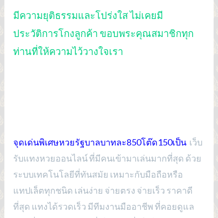
มีความยุติธรรมและโปร่งใส ไม่เคยมี
ประวัติการโกงลูกค้า ขอบพระคุณสมาชิกทุก
ท่านที่ให้ความไว้วางใจเรา
หวยออนไลน์ ซื้อหวยลาว หวยไทย
เว็บhuay.com จ่ายจริง มีเกมสล็อต
จุดเด่นพิเศษหวยรัฐบาลบาทละ850โต๊ด150เป็น
เว็บ
รับแทงหวยออนไลน์ ที่มีคนเข้ามาเล่นมากที่สุด ด้วย
ระบบเทคโนโลยีที่ทันสมัย เหมาะกับมือถือหรือ
แทปเล็ตทุกชนิด เล่นง่าย จ่ายตรง จ่ายเร็ว ราคาดี
ที่สุด แทงได้รวดเร็ว มีทีมงานมืออาชีพ ที่คอยดูแล