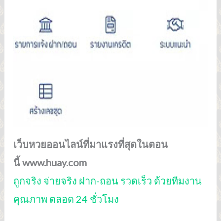
เว็บหวยออนไลน์ที่มาแรงที่สุดในตอน
นี้ www.huay.com
ถูกจริง จ่ายจริง ฝาก-ถอน รวดเร็ว ด้วยทีมงาน
คุณภาพ ตลอด 24 ชั่วโมง