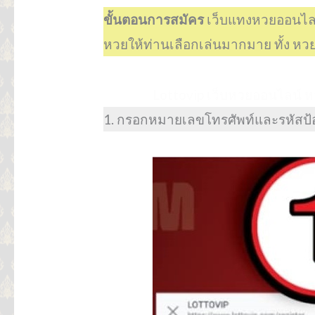
ขั้นตอนการสมัคร
เว็บแทงหวยออนไลน์ 
หวยให้ท่านเลือกเล่นมากมาย ทั้ง หวย
Lottovip เว็บหวยออนไลน์ หว
1. กรอกหมายเลขโทรศัพท์และรหัสป้อ