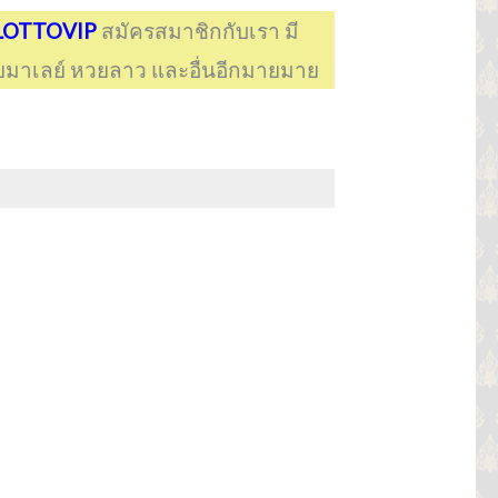
LOTTOVIP
สมัครสมาชิกกับเรา มี
 หวยมาเลย์ หวยลาว และอื่นอีกมายมาย