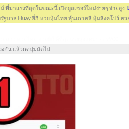
ที่มาแรงที่สุดในขณะนี้ เปิดยูสเซอร์ใหม่ง่ายๆ จ่ายสูง
รัฐบาล Huay ยี่กี หวยหุ้นไทย หุ้นเกาหลี หุ้นสิงคโปร์
ยลาว หวยไทย หวยยี่กี ดีที่สุดจ๋ายสูงสุดบาทละ900
งกัน แล้วกดปุ่มถัดไป