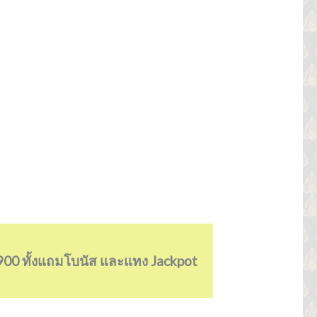
ละ 900 ทั้งแถมโบนัส และแทง Jackpot