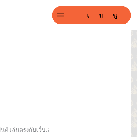
เมนู
เมนู
ตรงกับเว็บเลย เว็บหวยเอาใจนักเสี่ยงโชค 3 ตัว จ่ายสูง